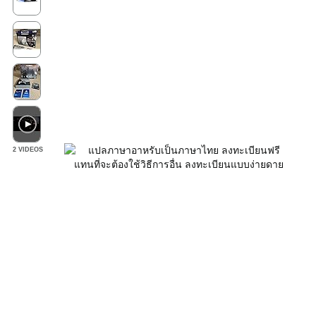
2 VIDEOS