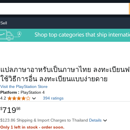
Sell
แปลภาษาอาหรับเป็นภาษาไทย ลงทะเบียนฟรี
ใช้วิธีการอื่น ลงทะเบียนแบบง่ายดาย
Visit the PlayStation Store
Platform :
PlayStation 4
4.2
394 ratings
719
$
98
$123.86 Shipping & Import Charges to Thailand
Details
Only 1 left in stock - order soon.