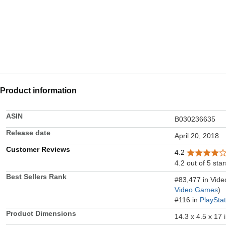
Product information
ASIN
B030236635
Release date
April 20, 2018
Customer Reviews
4.2
4.2 out of 5 star
Best Sellers Rank
#83,477 in Vid
Video Games
)
#116 in
PlaySta
Product Dimensions
14.3 x 4.5 x 17